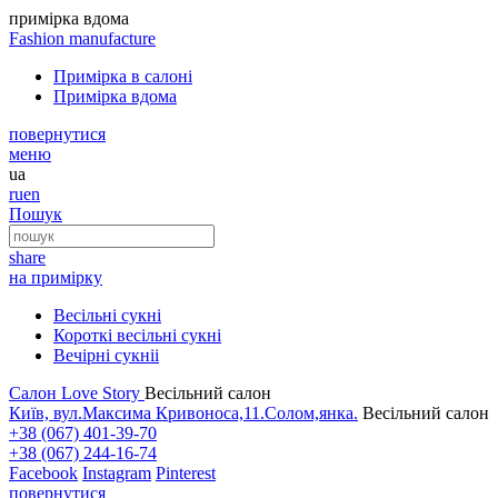
примiрка вдома
Fashion
manufacture
Примірка в салоні
Примірка вдома
повернутися
меню
ua
ru
en
Пошук
share
на примірку
Весільні сукні
Короткі весільні сукні
Вечірні сукніі
Салон Love Story
Весільний салон
Київ, вул.Максима Кривоноса,11.Солом,янка.
Весільний салон
+38 (067) 401-39-70
+38 (067) 244-16-74
Facebook
Instagram
Pinterest
повернутися