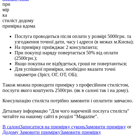
при
мір
ка
стиліст додому
примiрка вдома
Послуга проводиться після оплати у розмірі 5000грн. та
узгодження точної дати, часу і адреси (в межах м.Києва);
На примірку приїжджає 2 консультанта;
При покупці наряду повертається 50% від оплати
(2500грн.);
Якщо покупка не відбудеться, гроші не повертаються;
Для успішної примірки, необхідно вказати точні
параметри (Зріст, ОГ, ОТ, ОБ);
Також можна проводити примірку з професійним стилістом,
послуги якого коштують 2500грн. (як в салоні так і на дому).
Консультацію стиліста потрібно замовити і оплатити завчасно.
Детальну інформацію "Для чого нареченій послуга стиліста"
читайте на нашому сайті в розділі "Magazine".
В салоні
Записатися на примірку суконь
Замовити примірку
or
Додому
Замовити примірку
Замовити примірку