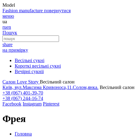
Model
Fashion
manufacture
повернутися
меню
ua
ru
en
Пошук
share
на примірку
Весільні сукні
Короткі весільні сукні
Вечірні сукніі
Салон Love Story
Весільний салон
Київ, вул.Максима Кривоноса,11.Солом,янка.
Весільний салон
+38 (067) 401-39-70
+38 (067) 244-16-74
Facebook
Instagram
Pinterest
Фрея
Головна