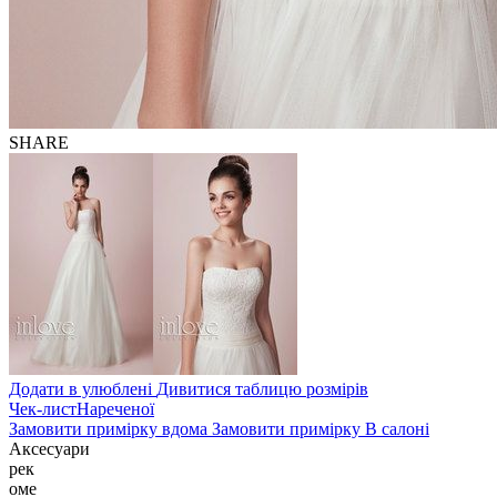
SHARE
Додати в улюблені
Дивитися таблицю розмірів
Чек-лист
Нареченої
Замовити примірку
вдома
Замовити примірку
В салоні
Аксесуари
рек
оме