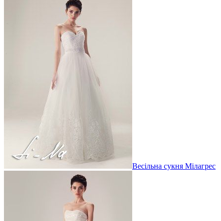
Весільна сукня Мілагрес