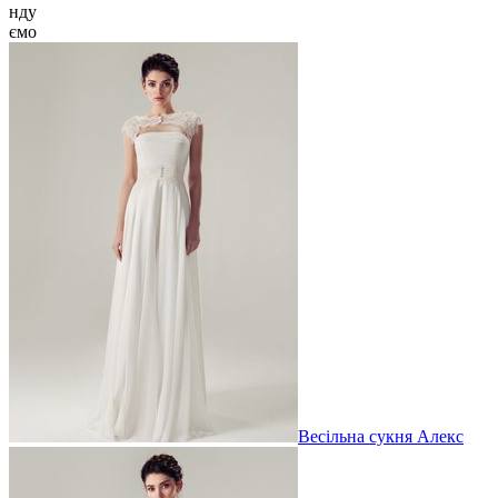
нду
ємо
Весільна сукня Алекс