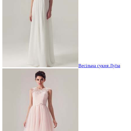
Весільна сукня Луїза