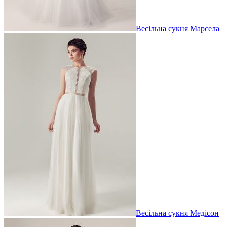
Весільна сукня Марсела
Весільна сукня Медісон