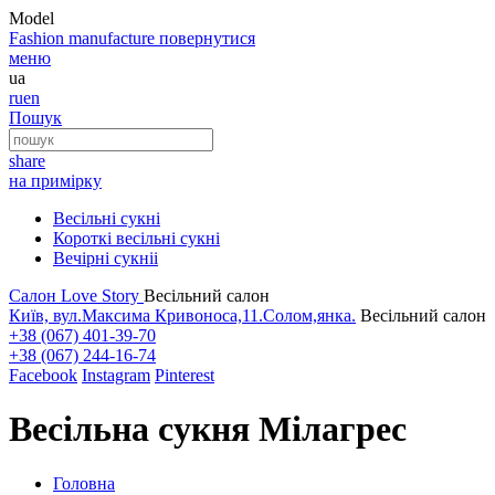
Model
Fashion
manufacture
повернутися
меню
ua
ru
en
Пошук
share
на примірку
Весільні сукні
Короткі весільні сукні
Вечірні сукніі
Салон Love Story
Весільний салон
Київ, вул.Максима Кривоноса,11.Солом,янка.
Весільний салон
+38 (067) 401-39-70
+38 (067) 244-16-74
Facebook
Instagram
Pinterest
Весільна сукня Мілагрес
Головна