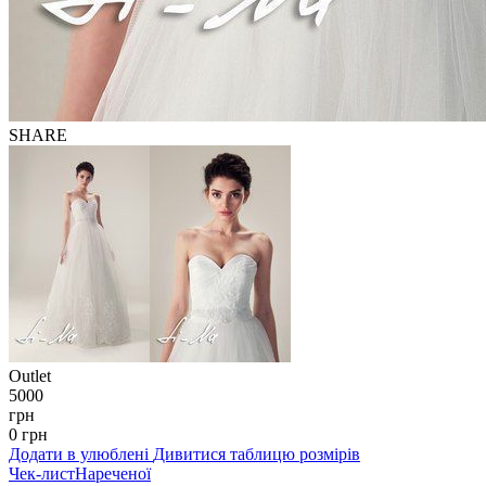
SHARE
Outlet
5000
грн
0
грн
Додати в улюблені
Дивитися таблицю розмірів
Чек-лист
Нареченої