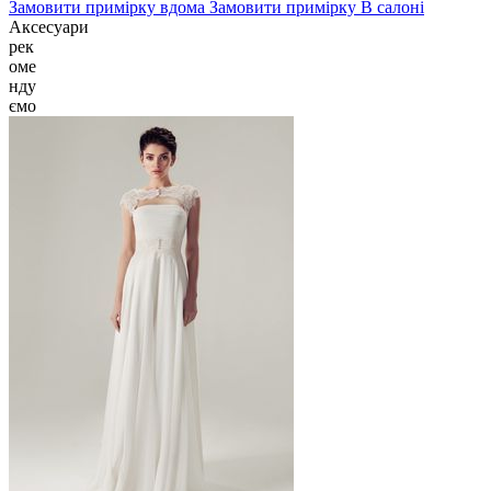
Замовити примірку
вдома
Замовити примірку
В салоні
Аксесуари
рек
оме
нду
ємо