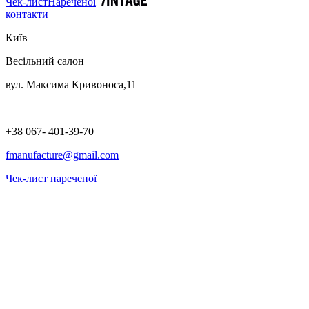
Чек-лист
Нареченої
контакти
Київ
Весільний салон
вул. Максима Кривоноса,11
+38 067- 401-39-70
fmanufacture@gmail.com
Чек-лист нареченої