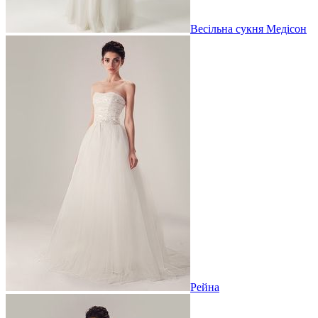
Весільна сукня Медісон
Рейна