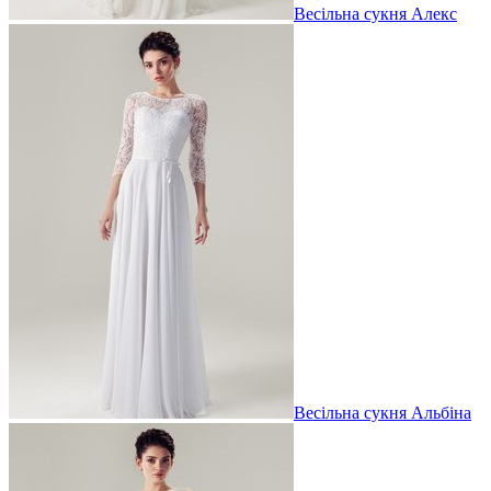
Весільна сукня Алекс
Весільна сукня Альбіна