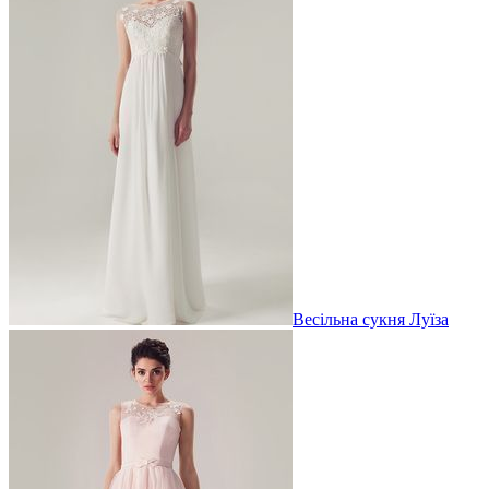
Весільна сукня Луїза