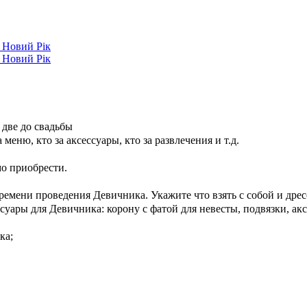
а Новий Рік
а Новий Рік
 две до свадьбы
меню, кто за аксессуары, кто за развлечения и т.д.
мо приобрести.
ремени проведения Девичника. Укажите что взять с собой и дресс
суары для Девичника: корону с фатой для невесты, подвязки, ак
ка;