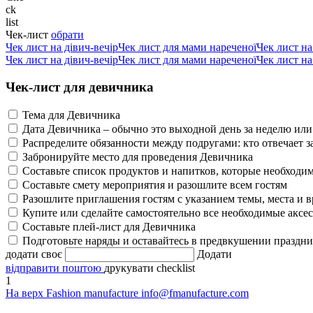
ck
list
Чек-лист
обрати
Чек лист на дівич-вечір
Чек лист для мами нареченої
Чек лист н
Чек лист на дівич-вечір
Чек лист для мами нареченої
Чек лист н
Чек-лист для девичника
Тема для Девичника
Дата Девичника – обычно это выходной день за неделю или
Распределите обязанности между подругами: кто отвечает за 
Забронируйте место для проведения Девичника
Составьте список продуктов и напитков, которые необходи
Составьте смету мероприятия и разошлите всем гостям
Разошлите приглашения гостям с указанием темы, места и в
Купите или сделайте самостоятельно все необходимые аксес
Составьте плей-лист для Девичника
Подготовьте наряды и оставайтесь в предвкушении праздни
додати своє
Додати
відправити поштою
друкувати checklist
1
На верх
Fashion
manufacture
info@fmanufacture.com