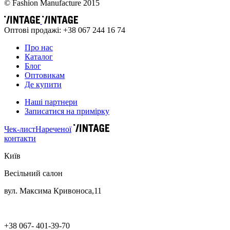
© Fashion Manufacture 2015
Оптові продажі: +38 067 244 16 74
Про нас
Каталог
Блог
Оптовикам
Де купити
Наші партнери
Записатися на примірку
Чек-лист
Нареченої
контакти
Київ
Весільний салон
вул. Максима Кривоноса,11
+38 067- 401-39-70