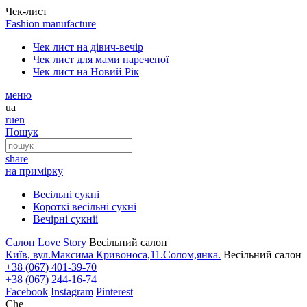
Чек-лист
Fashion
manufacture
Чек лист на дівич-вечір
Чек лист для мами нареченої
Чек лист на Новий Рік
меню
ua
ru
en
Пошук
share
на примірку
Весільні сукні
Короткі весільні сукні
Вечірні сукніі
Салон Love Story
Весільний салон
Київ, вул.Максима Кривоноса,11.Солом,янка.
Весільний салон
+38 (067) 401-39-70
+38 (067) 244-16-74
Facebook
Instagram
Pinterest
Che