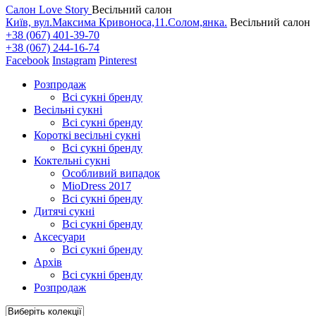
Салон Love Story
Весільний салон
Київ, вул.Максима Кривоноса,11.Солом,янка.
Весільний салон
+38 (067) 401-39-70
+38 (067) 244-16-74
Facebook
Instagram
Pinterest
Розпродаж
Всі сукні бренду
Весільні сукні
Всі сукні бренду
Короткі весільні сукні
Всі сукні бренду
Коктельні сукні
Особливий випадок
MioDress 2017
Всі сукні бренду
Дитячі сукні
Всі сукні бренду
Аксесуари
Всі сукні бренду
Архів
Всі сукні бренду
Розпродаж