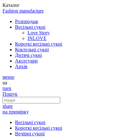
Каталог
Fashion
manufacture
Розпродаж
Весільні сукні
Love Story
INLOVE
Короткі весільні сукні
Коктельні сукні
Дитячі сукні
Аксесуари
Архів
меню
ua
ru
en
Пошук
share
на примірку
Весільні сукні
Короткі весільні сукні
Вечірні сукніі