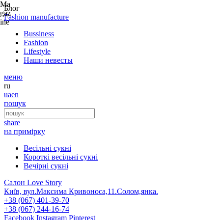
Ma
Блог
gaz
Fashion
manufacture
ine
Bussiness
Fashion
Lifestyle
Наши невесты
меню
ru
ua
en
пошук
share
на примірку
Весільні сукні
Короткі весільні сукні
Вечірні сукні
Салон Love Story
Київ, вул.Максима Кривоноса,11.Солом,янка.
+38 (067) 401-39-70
+38 (067) 244-16-74
Facebook
Instagram
Pinterest