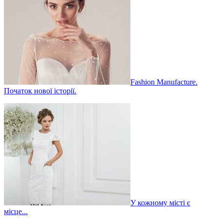
Fashion Manufacture.
Початок нової історії.
​У кожному місті є
місце...