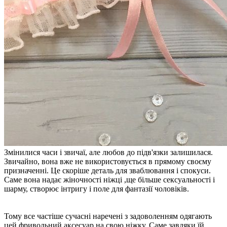
Змінилися часи і звичаї, але любов до підв'язки залишилася.
Звичайно, вона вже не використовується в прямому своєму
призначенні. Це скоріше деталь для зваблювання і спокуси.
Саме вона надає жіночності ніжці ,ще більше сексуальності і
шарму, створює інтригу і поле для фантазії чоловіків.
Тому все частіше сучасні наречені з задоволенням одягають
цей фривольний аксесуар на свою ніжку. Саме завдяки їй