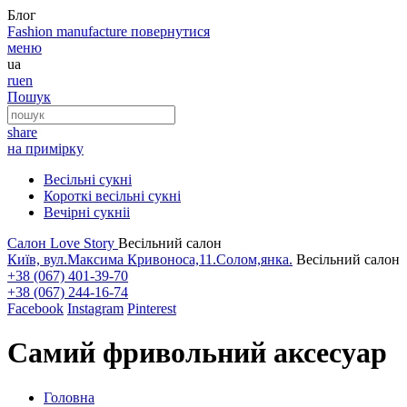
Блог
Fashion
manufacture
повернутися
меню
ua
ru
en
Пошук
share
на примірку
Весільні сукні
Короткі весільні сукні
Вечірні сукніі
Салон Love Story
Весільний салон
Київ, вул.Максима Кривоноса,11.Солом,янка.
Весільний салон
+38 (067) 401-39-70
+38 (067) 244-16-74
Facebook
Instagram
Pinterest
Самий фривольний аксесуар
Головна