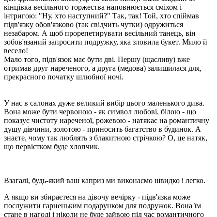
кінцівка весільного торжества наповнюється сміхом і
інтригою: "Ну, хто наступний?" Так, так! Той, хто спіймав
підв'язку обов'язково (так свідчить чутки) одружиться
незабаром. А щоб прорепетирувати весільний танець, він
зобов'язаний запросити подружку, яка зловила букет. Мило й
весело!
Мало того, підв'язок має бути дві. Першу (щасливу) вже
отримав друг нареченого, а друга (медова) залишилася для,
прекрасного початку шлюбної ночі.
У нас в салонах дуже великий вибір цього маленького дива.
Вона може бути червоною - як символ любові, білою - що
показує чистоту нареченої, рожевою - натякає на романтичну
душу дівчини, золотою - приносить багатство в будинок. А
знаєте, чому так люблять з блакитною стрічкою? О, це натяк,
що первістком буде хлопчик.
Взагалі, будь-який ваш каприз ми виконаємо швидко і легко.
А якщо ви збираєтеся на дівочу вечірку - підв'язка може
послужити гарненьким подарунком для подружок. Вона їм
стане в нагоді і ніколи не буде зайвою під час романтичного