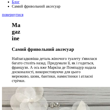
Блог
Самий фривольний аксесуар
повернутися
Ma
gaz
ine
Самий фривольний аксесуар
Найзагадковіша деталь жіночого туалету з'явилася
багато століть назад. Придумали її, як і годиться,
французи. А ось вже Маркіза де Помпадур надала
досконалості, використовуючи для цього
мереживо, шовк, бантики, намистинки і атласні
стрічки.