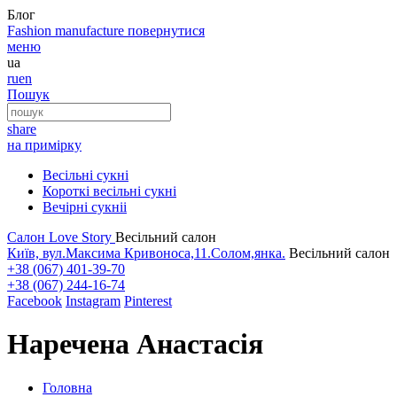
Блог
Fashion
manufacture
повернутися
меню
ua
ru
en
Пошук
share
на примірку
Весільні сукні
Короткі весільні сукні
Вечірні сукніі
Салон Love Story
Весільний салон
Київ, вул.Максима Кривоноса,11.Солом,янка.
Весільний салон
+38 (067) 401-39-70
+38 (067) 244-16-74
Facebook
Instagram
Pinterest
Наречена Анастасія
Головна