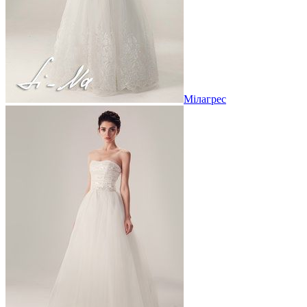
Мілагрес