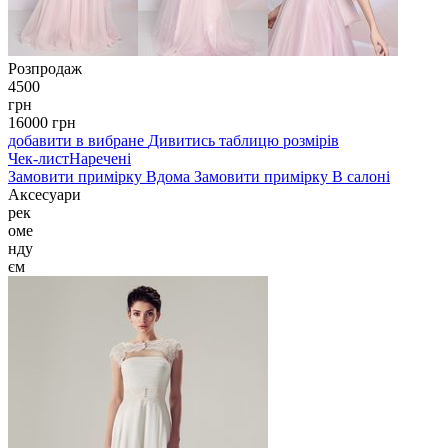
Розпродаж
4500
грн
16000
грн
добавити в вибране
Дивитись таблицю розмірів
Чек-лист
Наречені
Замовити примірку
Вдома
Замовити примірку
В салоні
Аксесуари
рек
оме
нду
єм