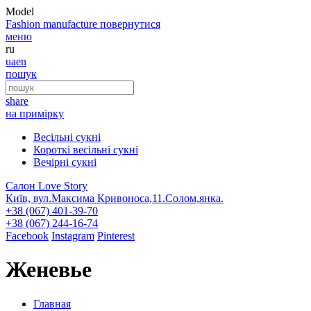
Model
Fashion
manufacture
повернутися
меню
ru
ua
en
пошук
share
на примірку
Весільні сукні
Короткі весільні сукні
Вечірні сукні
Салон Love Story
Київ, вул.Максима Кривоноса,11.Солом,янка.
+38 (067) 401-39-70
+38 (067) 244-16-74
Facebook
Instagram
Pinterest
Женевье
Главная