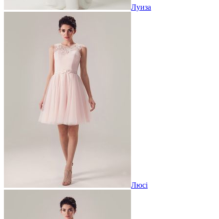
Луиза
Люсі