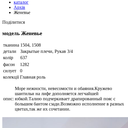
каталог
Архів
Женевье
Поділитися
модель Женевье
тканина
1504, 1508
детали
Закрытые плечи, Рукав 3/4
колір
637
фасон
1282
силует
0
колекції
Главная роль
Море нежности, невесомости и обаяния.Кружево
шантильи на лифе дополняется легчайшей
опис:
юбкой.Талию подчеркивает драпированный пояс с
большим бантом сзади.Возможно исполнение в разных
цветах,так же их сочетании.