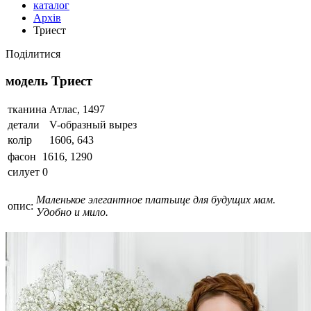
каталог
Архів
Триест
Поділитися
модель Триест
тканина
Атлас, 1497
детали
V-образный вырез
колір
1606, 643
фасон
1616, 1290
силует
0
Маленькое элегантное платьице для будущих мам.
опис:
Удобно и мило.