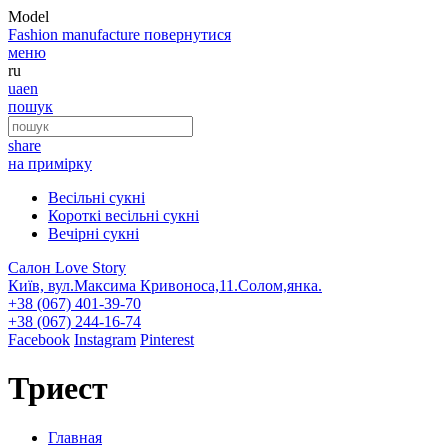
Model
Fashion
manufacture
повернутися
меню
ru
ua
en
пошук
share
на примірку
Весільні сукні
Короткі весільні сукні
Вечірні сукні
Салон Love Story
Київ, вул.Максима Кривоноса,11.Солом,янка.
+38 (067) 401-39-70
+38 (067) 244-16-74
Facebook
Instagram
Pinterest
Триест
Главная