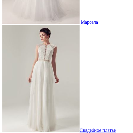
Марсела
Свадебное платье