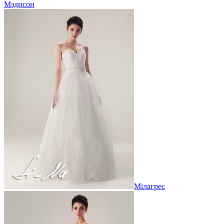
Мэдисон
Мілагрес