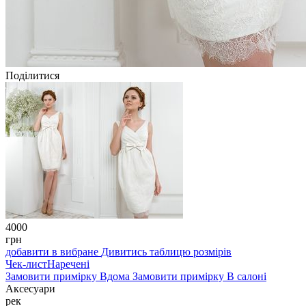
Поділитися
4000
грн
добавити в вибране
Дивитись таблицю розмірів
Чек-лист
Наречені
Замовити примірку
Вдома
Замовити примірку
В салоні
Аксесуари
рек