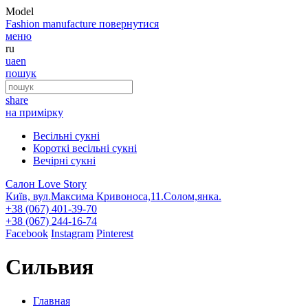
Model
Fashion
manufacture
повернутися
меню
ru
ua
en
пошук
share
на примірку
Весільні сукні
Короткі весільні сукні
Вечірні сукні
Салон Love Story
Київ, вул.Максима Кривоноса,11.Солом,янка.
+38 (067) 401-39-70
+38 (067) 244-16-74
Facebook
Instagram
Pinterest
Сильвия
Главная