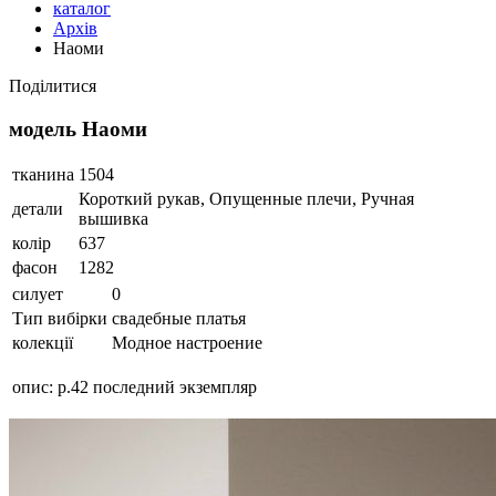
каталог
Архів
Наоми
Поділитися
модель Наоми
тканина
1504
Короткий рукав, Опущенные плечи, Ручная
детали
вышивка
колір
637
фасон
1282
силует
0
Тип вибірки
свадебные платья
колекції
Модное настроение
опис:
р.42 последний экземпляр