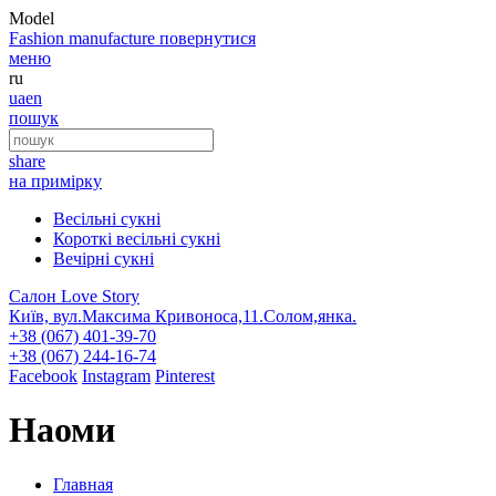
Model
Fashion
manufacture
повернутися
меню
ru
ua
en
пошук
share
на примірку
Весільні сукні
Короткі весільні сукні
Вечірні сукні
Салон Love Story
Київ, вул.Максима Кривоноса,11.Солом,янка.
+38 (067) 401-39-70
+38 (067) 244-16-74
Facebook
Instagram
Pinterest
Наоми
Главная