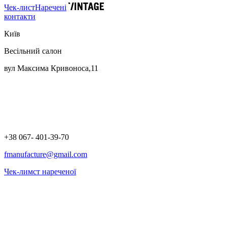
Чек-лист
Наречені
контакти
Київ
Весільний салон
вул Максима Кривоноса,11
+38 067- 401-39-70
fmanufacture@gmail.com
Чек-лимст нареченої