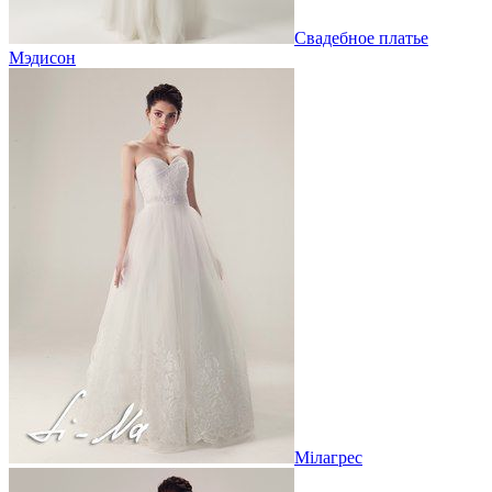
Свадебное платье
Мэдисон
Мілагрес