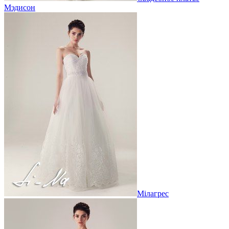
Мэдисон
Мілагрес