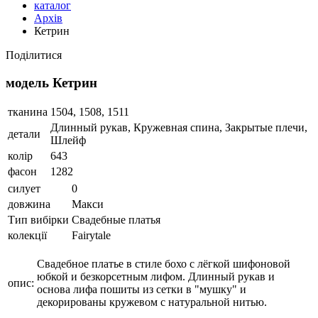
каталог
Архів
Кетрин
Поділитися
модель Кетрин
тканина
1504, 1508, 1511
Длинный рукав, Кружевная спина, Закрытые плечи,
детали
Шлейф
колір
643
фасон
1282
силует
0
довжина
Макси
Тип вибірки
Cвадебные платья
колекції
Fairytale
Свадебное платье в стиле бохо с лёгкой шифоновой
юбкой и безкорсетным лифом. Длинный рукав и
опис:
основа лифа пошиты из сетки в "мушку" и
декорированы кружевом с натуральной нитью.