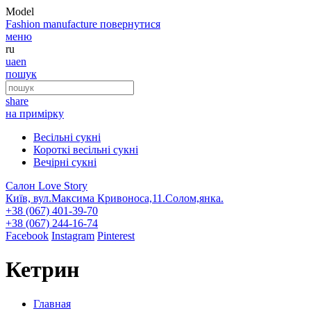
Model
Fashion
manufacture
повернутися
меню
ru
ua
en
пошук
share
на примірку
Весільні сукні
Короткі весільні сукні
Вечірні сукні
Салон Love Story
Київ, вул.Максима Кривоноса,11.Солом,янка.
+38 (067) 401-39-70
+38 (067) 244-16-74
Facebook
Instagram
Pinterest
Кетрин
Главная