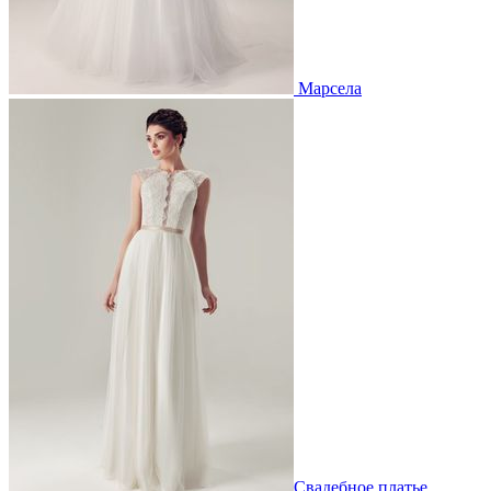
Марсела
Свадебное платье