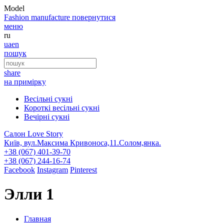
Model
Fashion
manufacture
повернутися
меню
ru
ua
en
пошук
share
на примірку
Весільні сукні
Короткі весільні сукні
Вечірні сукні
Салон Love Story
Київ, вул.Максима Кривоноса,11.Солом,янка.
+38 (067) 401-39-70
+38 (067) 244-16-74
Facebook
Instagram
Pinterest
Элли 1
Главная