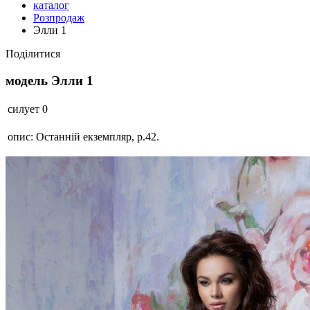
каталог
Розпродаж
Элли 1
Поділитися
модель Элли 1
силует
0
опис:
Останній екземпляр, р.42.