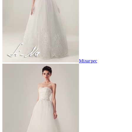
Мілагрес