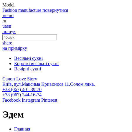
Model
Fashion
manufacture
повернутися
меню
ru
ua
en
пошук
share
на примірку
Весільні сукні
Короткі весільні сукні
Вечірні сукні
Салон Love Story
Київ, вул.Максима Кривоноса,11.Солом,янка.
+38 (067) 401-39-70
+38 (067) 244-16-74
Facebook
Instagram
Pinterest
Эдем
Главная