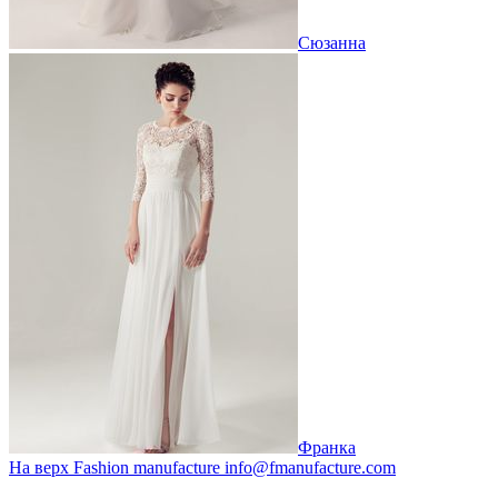
Сюзанна
Франка
На верх
Fashion
manufacture
info@fmanufacture.com