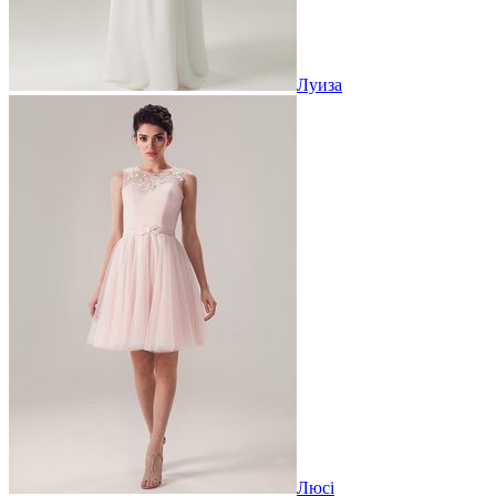
Луиза
Люсі