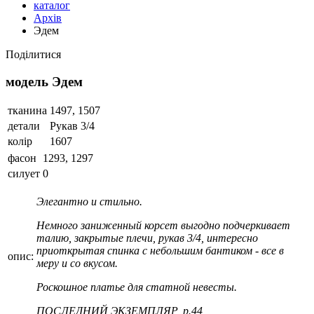
каталог
Архів
Эдем
Поділитися
модель Эдем
тканина
1497, 1507
детали
Рукав 3/4
колір
1607
фасон
1293, 1297
силует
0
Элегантно и стильно.
Немного заниженный корсет выгодно подчеркивает
талию, закрытые плечи, рукав 3/4, интересно
приоткрытая спинка с небольшим бантиком - все в
опис:
меру и со вкусом.
Роскошное платье для статной невесты.
ПОСЛЕДНИЙ ЭКЗЕМПЛЯР, р.44