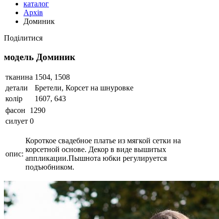
каталог
Архів
Доминик
Поділитися
модель Доминик
тканина
1504, 1508
детали
Бретели, Корсет на шнуровке
колір
1607, 643
фасон
1290
силует
0
Короткое свадебное платье из мягкой сетки на
корсетной основе. Декор в виде вышитых
опис:
аппликации.Пышнота юбки регулируется
подъюбником.