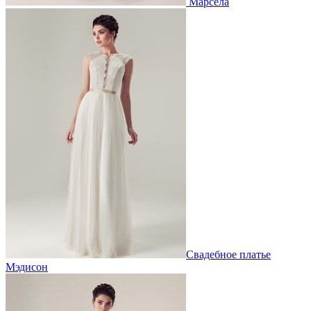
Марсела
Свадебное платье
Мэдисон