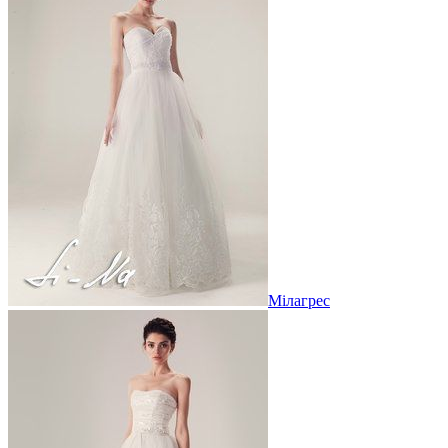
Мілагрес