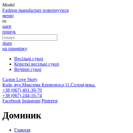
Model
Fashion
manufacture
повернутися
меню
ru
ua
en
пошук
share
на примірку
Весільні сукні
Короткі весільні сукні
Вечірні сукні
Салон Love Story
Київ, вул.Максима Кривоноса,11.Солом,янка.
+38 (067) 401-39-70
+38 (067) 244-16-74
Facebook
Instagram
Pinterest
Доминик
Главная