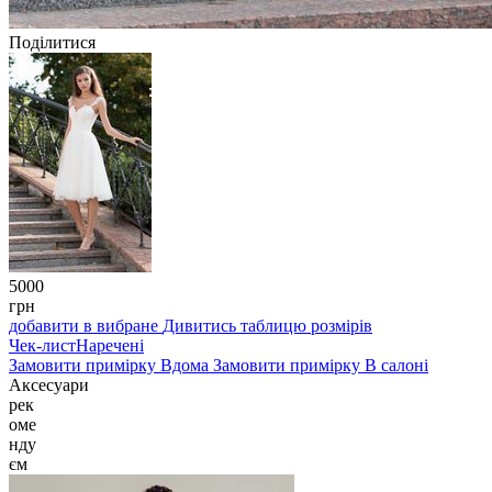
Поділитися
5000
грн
добавити в вибране
Дивитись таблицю розмірів
Чек-лист
Наречені
Замовити примірку
Вдома
Замовити примірку
В салоні
Аксесуари
рек
оме
нду
єм