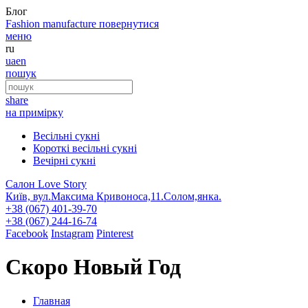
Блог
Fashion
manufacture
повернутися
меню
ru
ua
en
пошук
share
на примірку
Весільні сукні
Короткі весільні сукні
Вечірні сукні
Салон Love Story
Київ, вул.Максима Кривоноса,11.Солом,янка.
+38 (067) 401-39-70
+38 (067) 244-16-74
Facebook
Instagram
Pinterest
Скоро Новый Год
Главная