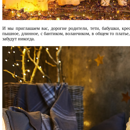
И мы приглашаем вас, дорогие родители, тети, бабушки, кр
пышное, длинное, с бантиком, воланчиком, в общем то платье,
забудут никогда.